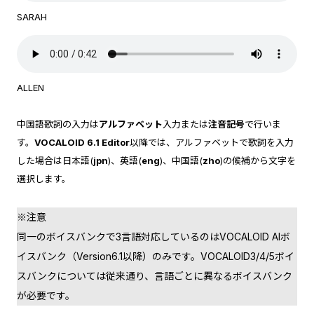
SARAH
ALLEN
中国語歌詞の入力は
アルファベット
入力または
注音記号
で行いま
す。
VOCALOID 6.1 Editor
以降では、アルファベットで歌詞を入力
した場合は日本語(
jpn
)、英語(
eng
)、中国語(
zho
)の候補から文字を
選択します。
※注意
同一のボイスバンクで3言語対応しているのはVOCALOID AIボ
イスバンク（Version6.1以降）のみです。VOCALOID3/4/5ボイ
スバンクについては従来通り、言語ごとに異なるボイスバンク
が必要です。