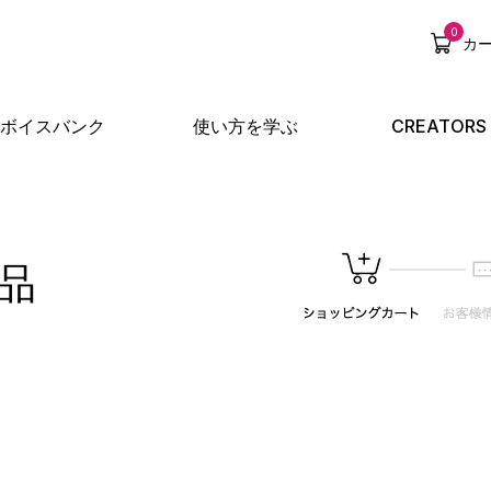
0
カ
ボイスバンク
使い方を学ぶ
CREATORS
品