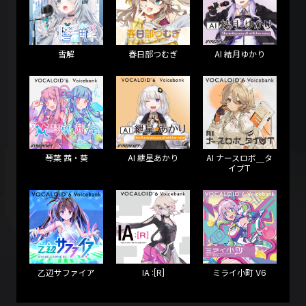
雪解
春日部つむぎ
AI 結月ゆかり
琴葉 茜・葵
AI 紲星あかり
AI ナースロボ＿タ
イプT
乙辺サファイア
IA :[R]
ミライ小町 V6