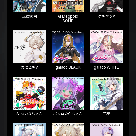
式狼縁 AI
AI Megpoid
ゲキヤクV
SOLID
カゼヒキV
galaco BLACK
galaco WHITE
AI ついなちゃん
ボカロのCiちゃん
花奏