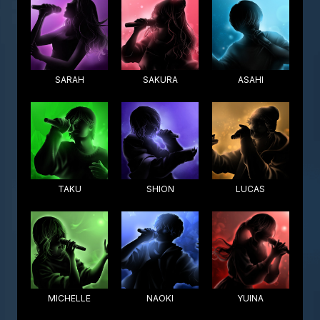
SARAH
SAKURA
ASAHI
TAKU
SHION
LUCAS
MICHELLE
NAOKI
YUINA