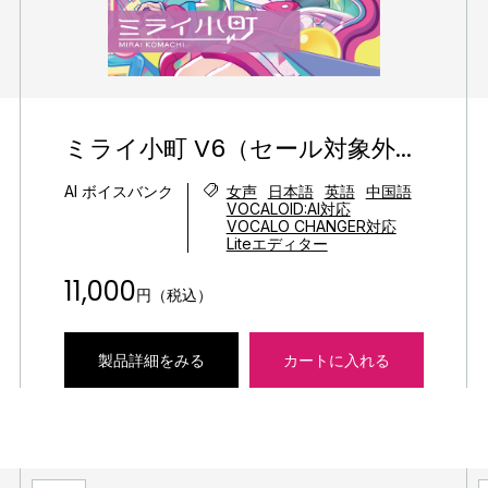
ミライ小町 V6（セール対象外...
AI ボイスバンク
女声
日本語
英語
中国語
VOCALOID:AI対応
VOCALO CHANGER対応
Liteエディター
11,000
円（税込）
製品詳細をみる
カートに入れる