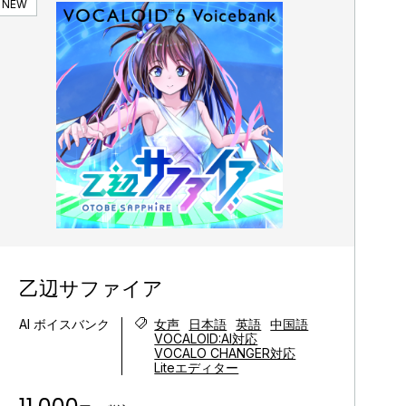
NEW
乙辺サファイア
AI ボイスバンク
女声
日本語
英語
中国語
VOCALOID:AI対応
VOCALO CHANGER対応
Liteエディター