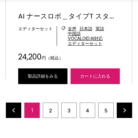
AI ナースロボ＿タイプT スタ...
エディターセット
女声
日本語
英語
中国語
VOCALOID:AI対応
エディターセット
24,200
円（税込）
製品詳細をみる
カートに入れる
1
2
3
4
5