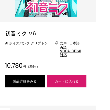
初音ミク V6
AI ボイスバンク クリプトン
女声
日本語
英語
VOCALOID:AI
対応
10,780
円（税込）
製品詳細をみる
カートに入れる