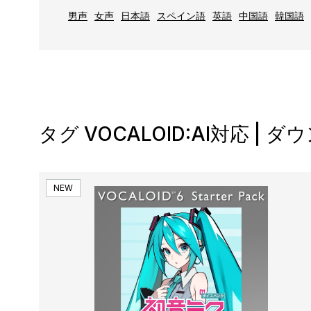
男声
女声
日本語
スペイン語
英語
中国語
韓国語
タグ VOCALOID:AI対応 |
NEW