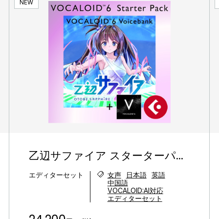
NEW
乙辺サファイア スターターパ...
エディターセット
女声
日本語
英語
中国語
VOCALOID:AI対応
エディターセット