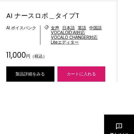
AI ナースロボ＿タイプT
AI ボイスバンク
女声
日本語
英語
中国語
VOCALOID:AI対応
VOCALO CHANGER対応
Liteエディター
11,000
円（税込）
製品詳細をみる
カートに入れる