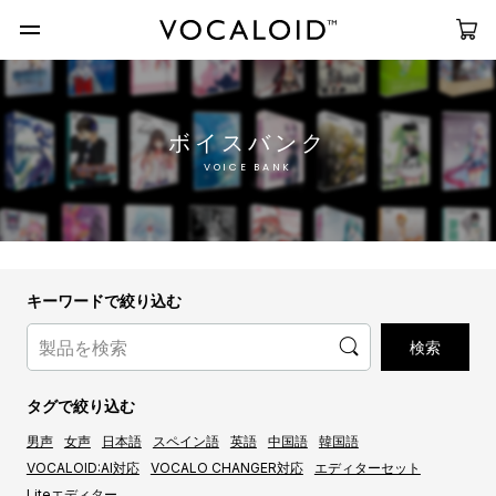
ボイスバンク
VOICE BANK
キーワードで絞り込む
タグで絞り込む
男声
女声
日本語
スペイン語
英語
中国語
韓国語
VOCALOID:AI対応
VOCALO CHANGER対応
エディターセット
Liteエディター