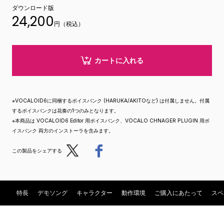
ダウンロード版
24,200
円（税込）
カートに入れる
※VOCALOID6に同梱するボイスバンク (HARUKA/AKITOなど) は付属しません。付属
するボイスバンクは花奏の1つのみとなります。
※本商品は VOCALOID6 Editor 用ボイスバンク、VOCALO CHNAGER PLUGIN 用ボ
イスバンク 両方のインストーラを含みます。
Post
Share
この製品をシェアする
特長
デモソング
キャラクター
動作環境
ご購入にあたって
スペ