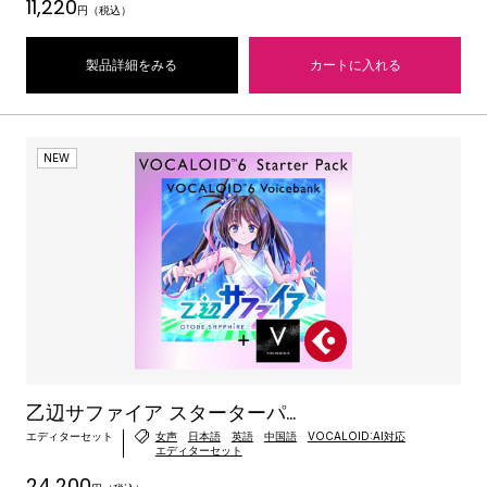
11,220
円（税込）
製品詳細をみる
カートに入れる
NEW
乙辺サファイア スターターパ...
エディターセット
女声
日本語
英語
中国語
VOCALOID:AI対応
エディターセット
24,200