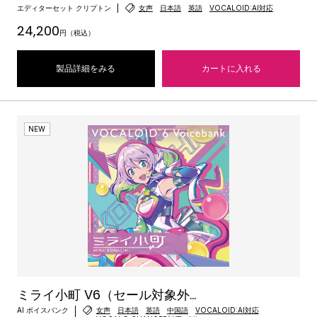
エディターセット クリプトン
女声
日本語
英語
VOCALOID:AI対応
24,200
円（税込）
製品詳細をみる
カートに入れる
NEW
ミライ小町 V6（セール対象外...
AI ボイスバンク
女声
日本語
英語
中国語
VOCALOID:AI対応