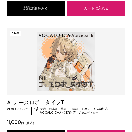
製品詳細をみる
カートに入れる
NEW
AI ナースロボ＿タイプT
AI ボイスバンク
女声
日本語
英語
中国語
VOCALOID:AI対応
VOCALO CHANGER対応
Liteエディター
11,000
円（税込）