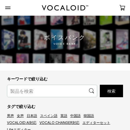
ボイスバンク
VOICE BANK
キーワードで絞り込む
タグで絞り込む
男声
女声
日本語
スペイン語
英語
中国語
韓国語
VOCALOID:AI対応
VOCALO CHANGER対応
エディターセット
Liteエディター