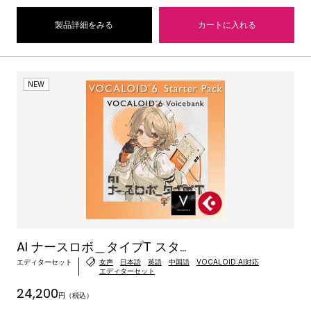
製品詳細をみる
カートに入れる
NEW
AI ナースロボ＿タイプT スタ...
エディターセット
女声
日本語
英語
中国語
VOCALOID:AI対応
エディターセット
24,200
円（税込）