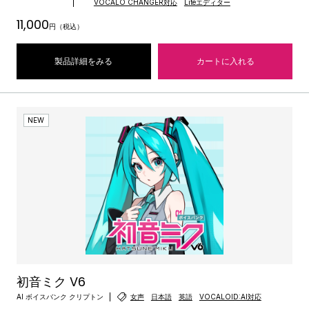
VOCALO CHANGER対応
Liteエディター
11,000
円（税込）
製品詳細をみる
カートに入れる
NEW
初音ミク V6
AI ボイスバンク クリプトン
女声
日本語
英語
VOCALOID:AI対応