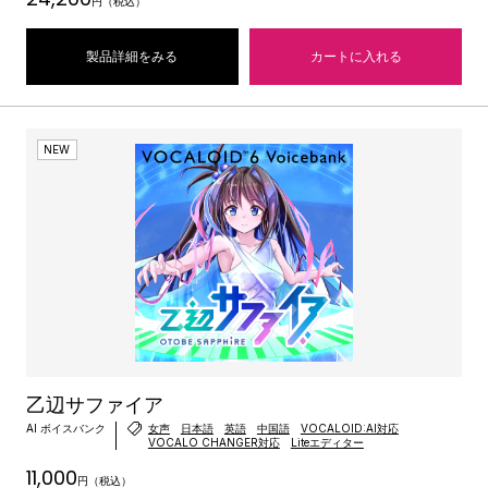
円（税込）
製品詳細をみる
カートに入れる
NEW
乙辺サファイア
AI ボイスバンク
女声
日本語
英語
中国語
VOCALOID:AI対応
VOCALO CHANGER対応
Liteエディター
11,000
円（税込）