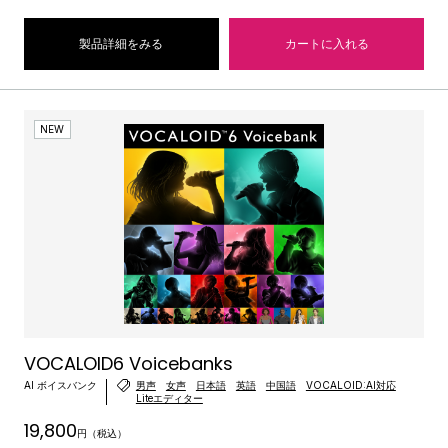
製品詳細をみる
カートに入れる
NEW
VOCALOID6 Voicebanks
AI ボイスバンク
男声
女声
日本語
英語
中国語
VOCALOID:AI対応
Liteエディター
19,800
円（税込）