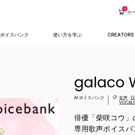
0
カ
ボイスバンク
使い方を学ぶ
CREATORS
galaco 
AI ボイスバンク
女声
日
VOCAL
俳優「柴咲コウ」の
専用歌声ボイスバ