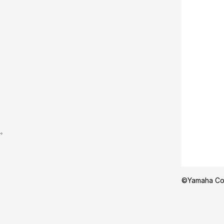
。
©Yamaha Corp