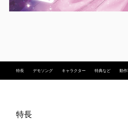
特長
デモソング
キャラクター
特典など
動作
特長