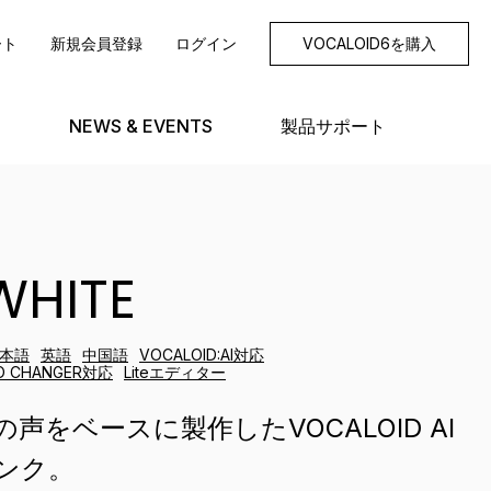
ート
新規会員登録
ログイン
VOCALOID6を購入
NEWS & EVENTS
製品サポート
WHITE
本語
英語
中国語
VOCALOID:AI対応
O CHANGER対応
Liteエディター
声をベースに製作したVOCALOID AI
ンク。