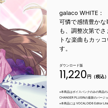
galaco WHITE：
可憐で感情豊かな
も、調整次第でさ
トな楽曲もカッコ
す。
ダウンロード版
11,220
円（税込
※本商品はボイスバンクのみの商品の為
CHANGER PLUGINの最新のバー
※本商品には VOCALOID6 Edi