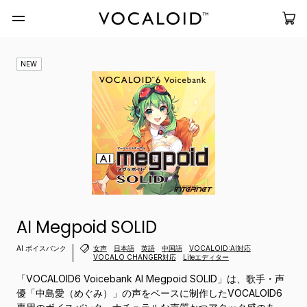
NEW
AI Megpoid SOLID
AI ボイスバンク
女声
日本語
英語
中国語
VOCALOID:AI対応
VOCALO CHANGER対応
Liteエディター
「VOCALOID6 Voicebank AI Megpoid SOLID」は、歌手・声
優「中島愛（めぐみ）」の声をベースに制作したVOCALOID6