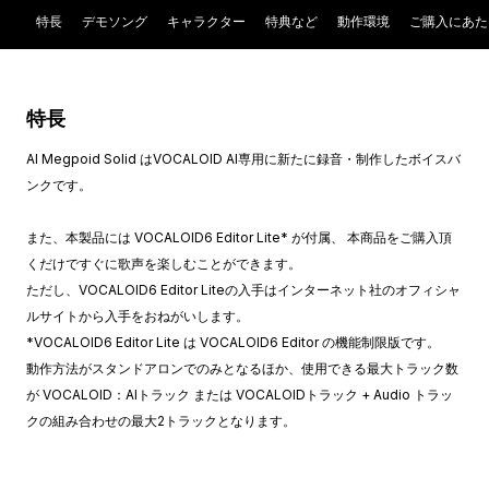
特長
デモソング
キャラクター
特典など
動作環境
ご購入にあた
特長
AI Megpoid Solid はVOCALOID AI専用に新たに録音・制作したボイスバ
ンクです。
また、本製品には VOCALOID6 Editor Lite* が付属、 本商品をご購入頂
くだけですぐに歌声を楽しむことができます。
ただし、VOCALOID6 Editor Liteの入手はインターネット社のオフィシャ
ルサイトから入手をおねがいします。
*VOCALOID6 Editor Lite は VOCALOID6 Editor の機能制限版です。
動作方法がスタンドアロンでのみとなるほか、使用できる最大トラック数
が VOCALOID：AIトラック または VOCALOIDトラック + Audio トラッ
クの組み合わせの最大2トラックとなります。