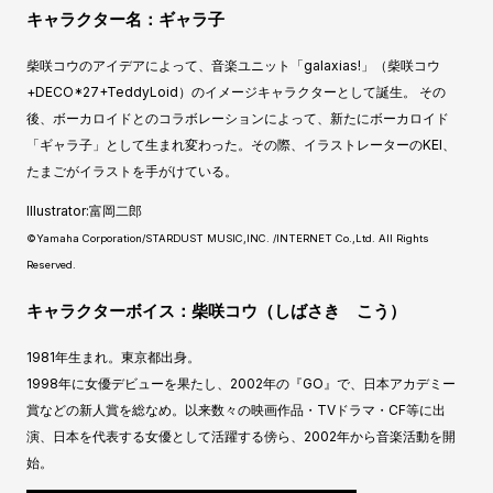
キャラクター名：ギャラ子
柴咲コウのアイデアによって、音楽ユニット「galaxias!」（柴咲コウ
+DECO*27+TeddyLoid）のイメージキャラクターとして誕生。 その
後、ボーカロイドとのコラボレーションによって、新たにボーカロイド
「ギャラ子」として生まれ変わった。その際、イラストレーターのKEI、
たまごがイラストを手がけている。
Illustrator:富岡二郎
©Yamaha Corporation/STARDUST MUSIC,INC. /INTERNET Co.,Ltd. All Rights
Reserved.
キャラクターボイス：柴咲コウ（しばさき こう）
1981年生まれ。東京都出身。
1998年に女優デビューを果たし、2002年の『GO』で、日本アカデミー
賞などの新人賞を総なめ。以来数々の映画作品・TVドラマ・CF等に出
演、日本を代表する女優として活躍する傍ら、2002年から音楽活動を開
始。