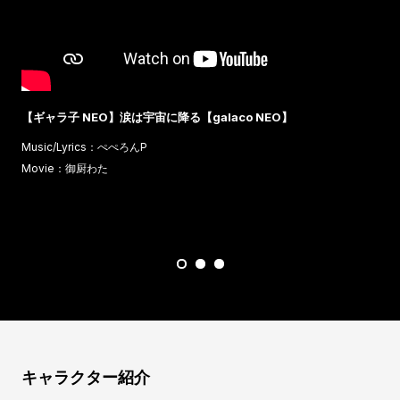
【ギャラ子 NEO】涙は宇宙に降る【galaco NEO】
Music/Lyrics：ぺぺろんP
M
Movie：御厨わた
G
B
キャラクター紹介