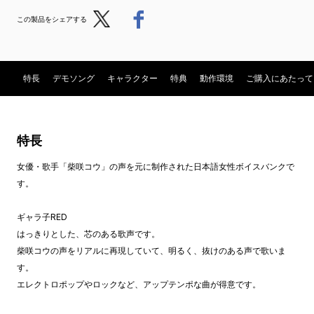
Post
Share
この製品をシェアする
特長
デモソング
キャラクター
特典
動作環境
ご購入にあたって
特長
女優・歌手「柴咲コウ」の声を元に制作された日本語女性ボイスバンクで
す。
ギャラ子RED
はっきりとした、芯のある歌声です。
柴咲コウの声をリアルに再現していて、明るく、抜けのある声で歌いま
す。
エレクトロポップやロックなど、アップテンポな曲が得意です。