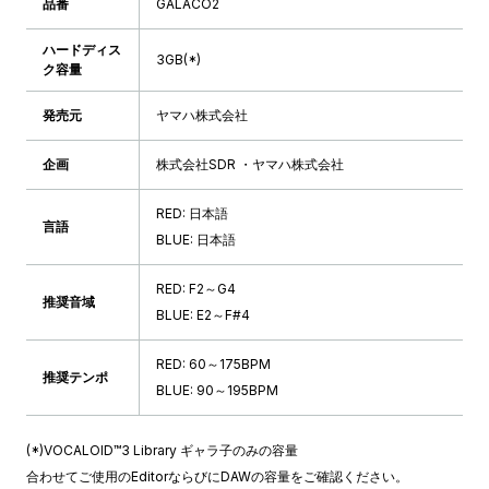
品番
GALACO2
ハードディス
3GB(*)
ク容量
発売元
ヤマハ株式会社
企画
株式会社SDR ・ヤマハ株式会社
RED: 日本語
言語
BLUE: 日本語
RED: F2～G4
推奨音域
BLUE: E2～F#4
RED: 60～175BPM
推奨テンポ
BLUE: 90～195BPM
(*)VOCALOID™3 Library ギャラ子のみの容量
合わせてご使用のEditorならびにDAWの容量をご確認ください。