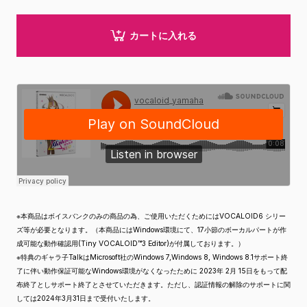
カートに入れる
※本商品はボイスバンクのみの商品の為、ご使用いただくためにはVOCALOID6 シリー
ズ等が必要となります。（本商品にはWindows環境にて、17小節のボーカルパートが作
成可能な動作確認用(Tiny VOCALOID™3 Editor)が付属しております。）
※特典のギャラ子TalkはMicrosoft社のWindows 7,Windows 8, Windows 8.1サポート終
了に伴い動作保証可能なWindows環境がなくなったために 2023年 2月 15日をもって配
布終了としサポート終了とさせていただきます。ただし、認証情報の解除のサポートに関
しては2024年3月31日まで受付いたします。