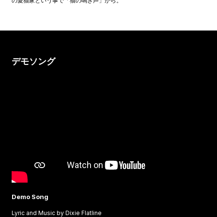
の愛猫家という事で「猫の鳴き声」から。
デモソング
Demo Song
Lyric and Music by Dixie Flatline
L