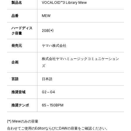
製品名
VOCALOID™3 Library Mew
品番
MEW
ハードディス
2GB(*)
ク容量
発売元
ヤマハ株式会社
株式会社ヤマハミュージックコミュニケーション
企画
ズ
言語
日本語
推奨音域
G2～G4
推奨テンポ
65～150BPM
(*) Mewのみの容量
合わせてご使用のEditorならびにDAWの容量をご確認ください。