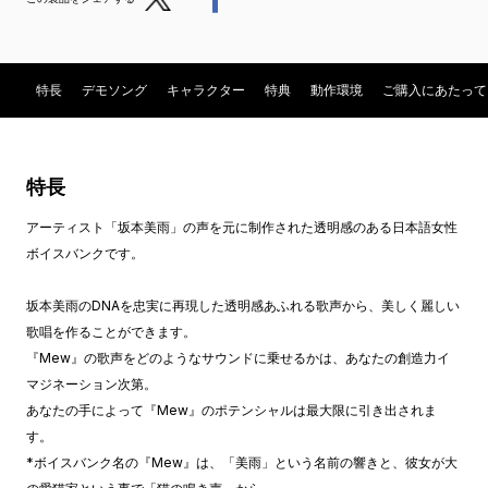
特長
デモソング
キャラクター
特典
動作環境
ご購入にあたって
特長
アーティスト「坂本美雨」の声を元に制作された透明感のある日本語女性
ボイスバンクです。
坂本美雨のDNAを忠実に再現した透明感あふれる歌声から、美しく麗しい
歌唱を作ることができます。
『Mew』の歌声をどのようなサウンドに乗せるかは、あなたの創造力イ
マジネーション次第。
あなたの手によって『Mew』のポテンシャルは最大限に引き出されま
す。
*ボイスバンク名の『Mew』は、「美雨」という名前の響きと、彼女が大