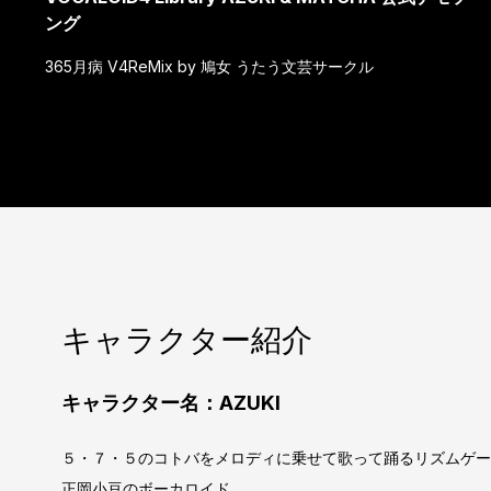
ング
365月病 V4ReMix by 鳩女 うたう文芸サークル
キャラクター紹介
キャラクター名：AZUKI
５・７・５のコトバをメロディに乗せて歌って踊るリズムゲーム
正岡小豆のボーカロイド。