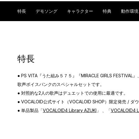
特長
デモソング
キャラクター
特典
動作環境
特長
● PS VITA『うた組み５７５』『MIRACLE GIRLS F
歌声ボイスバンクのスペシャルセットです。
● 対照的な2人の歌声はデュエットでの使用に最適です。
● VOCALOID公式サイト（VOCALOID SHOP）限定発売 /
● 単品製品「
VOCALOID4 Library AZUKI
」 、「
VOCALOID4 L