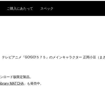
ご購入にあたって
スペック
ESTIVAL』、テレビアニメ『GO!GO!５７５』のメインキャラクター 正岡小
 ダウンロード版限定製品。
ibrary MATCHA
」も発売中。