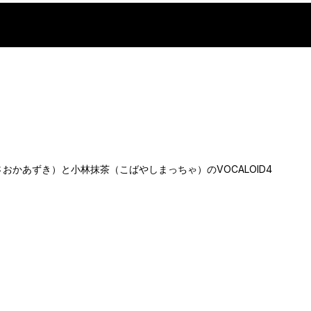
豆（まさおかあずき）と小林抹茶（こばやしまっちゃ）のVOCALOID4