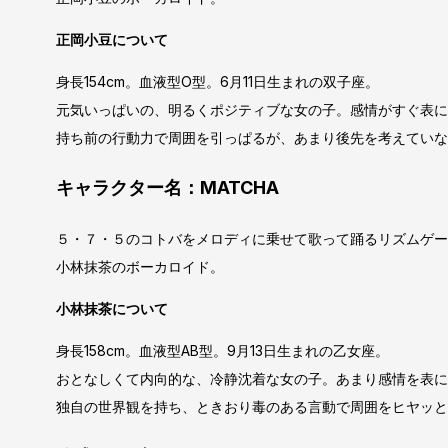
正岡小豆について
身長154cm。血液型O型。6月11日生まれの双子座。
元気いっぱいの、明るくポジティブな女の子。感情がすぐ表に
持ち前の行動力で周囲を引っぱるが、あまり後先を考えていな
キャラクター名：MATCHA
５・７・５のコトバをメロディに乗せて歌って踊るリズムゲーム
小林抹茶のボーカロイド。
小林抹茶について
身長158cm。血液型AB型。9月13日生まれの乙女座。
おとなしくて内向的な、冷静沈着な女の子。あまり感情を表に
独自の世界観を持ち、ときおり毒のある言動で周囲をヒヤッと