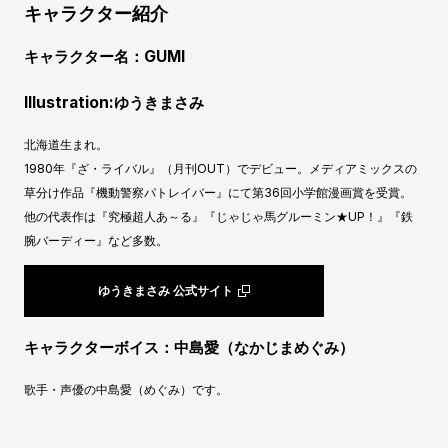
キャラクター紹介
キャラクター名：GUMI
Illustration:ゆうきまさみ
北海道生まれ。
1980年『ざ・ライバル』（月刊OUT）でデビュー。メディアミックスの
草分け作品『機動警察パトレイバー』にて第36回小学館漫画賞を受賞。
他の代表作は『究極超人あ～る』『じゃじゃ馬グルーミン★UP！』『鉄
腕バーディー』など多数。
ゆうきまさみ 公式サイト
キャラクターボイス：中島愛（なかじまめぐみ）
歌手・声優の中島愛（めぐみ）です。