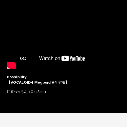
Possibility
【VOCALOID4 Megpoid V4 デモ】
虹原ぺぺろん（OzaShin）