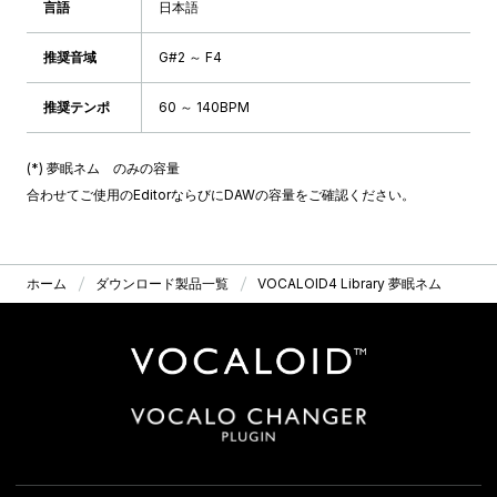
言語
日本語
推奨音域
G#2 ～ F4
推奨テンポ
60 ～ 140BPM
(*) 夢眠ネム のみの容量
合わせてご使用のEditorならびにDAWの容量をご確認ください。
ホーム
ダウンロード製品一覧
VOCALOID4 Library 夢眠ネム