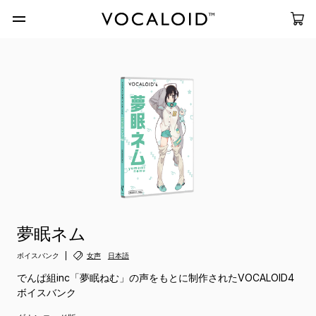
夢眠ネム
ボイスバンク
女声
日本語
でんぱ組inc「夢眠ねむ」の声をもとに制作されたVOCALOID4
ボイスバンク