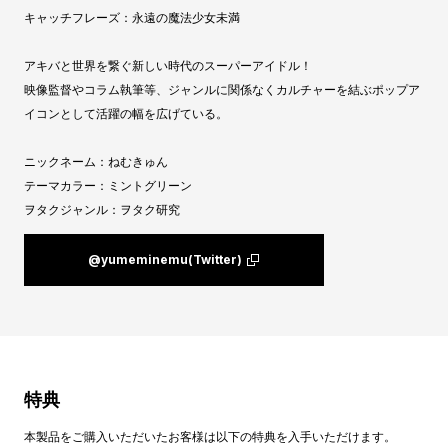
キャッチフレーズ：永遠の魔法少女未満
アキバと世界を繋ぐ新しい時代のスーパーアイドル！
映像監督やコラム執筆等、ジャンルに関係なくカルチャーを結ぶポップア
イコンとして活躍の幅を広げている。
ニックネーム：ねむきゅん
テーマカラー：ミントグリーン
ヲタクジャンル：ヲタク研究
@yumeminemu(Twitter)
特典
本製品をご購入いただいたお客様は以下の特典を入手いただけます。