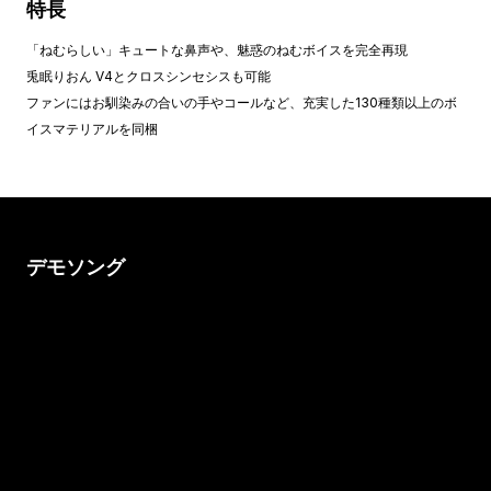
特長
「ねむらしい」キュートな鼻声や、魅惑のねむボイスを完全再現
兎眠りおん V4とクロスシンセシスも可能
ファンにはお馴染みの合いの手やコールなど、充実した130種類以上のボ
イスマテリアルを同梱
デモソング