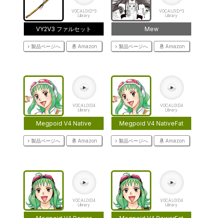
VOCALOID™3
VOCALOID™3
Library
Library
VY2V3 ファルセット
Mew
製品ページへ
Amazon
製品ページへ
Amazon
VOCALOID4
VOCALOID4
Library
Library
Megpoid V4 Native
Megpoid V4 NativeFat
製品ページへ
Amazon
製品ページへ
Amazon
VOCALOID4
VOCALOID4
Library
Library