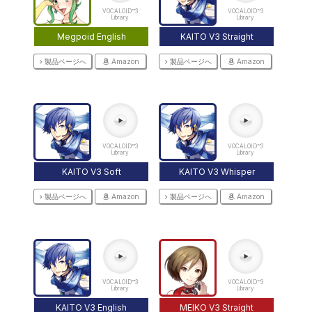
VOCALOID™3
VOCALOID™3
Library
Library
Megpoid English
KAITO V3 Straight
製品ページへ
Amazon
製品ページへ
Amazon
VOCALOID™3
VOCALOID™3
Library
Library
KAITO V3 Soft
KAITO V3 Whisper
製品ページへ
Amazon
製品ページへ
Amazon
VOCALOID™3
VOCALOID™3
Library
Library
KAITO V3 English
MEIKO V3 Straight