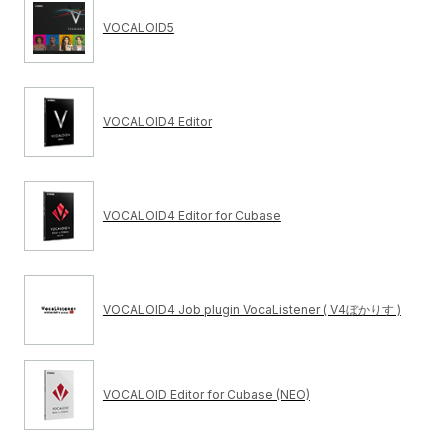
VOCALOID5
VOCALOID4 Editor
VOCALOID4 Editor for Cubase
VOCALOID4 Job plugin VocaListener ( V4ぼかりす )
VOCALOID Editor for Cubase (NEO)