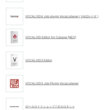
VOCALOID4 Job plugin VocaListener ( V4ぼかりす )
VOCALOID Editor for Cubase (NEO)
VOCALOID3 Editor
VOCALOID3 Job Plugin VocaListener
ボーカロイドショップ / ボカロネット