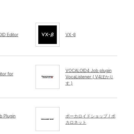
ID Editor
VX-β
VOCALOID4 Job plugin
tor for
VocaListener ( V4ぼかり
す )
 Plugin
ボーカロイドショップ / ボ
カロネット