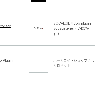
VOCALOID4 Job plugin
tor for
VocaListener ( V4ぼかり
す )
 Plugin
ボーカロイドショップ / ボ
カロネット