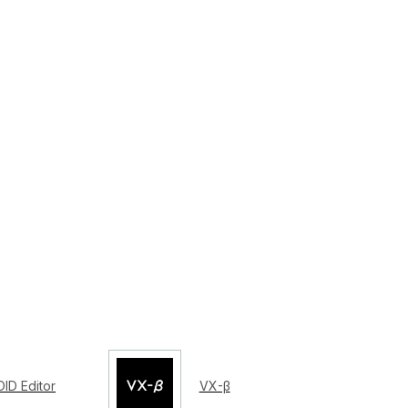
ID Editor
VX-β