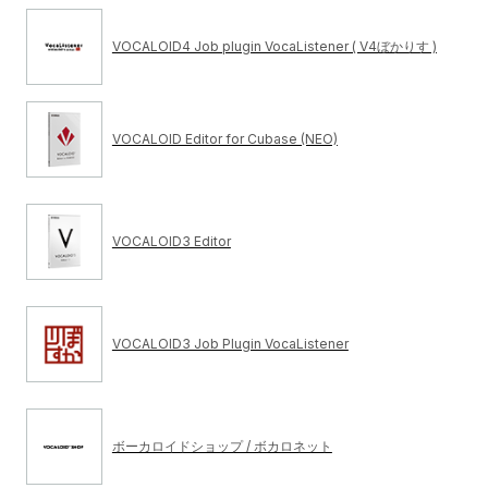
VOCALOID4 Job plugin VocaListener ( V4ぼかりす )
VOCALOID Editor for Cubase (NEO)
VOCALOID3 Editor
VOCALOID3 Job Plugin VocaListener
ボーカロイドショップ / ボカロネット