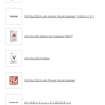
VOCALOID4 Job plugin VocaListener ( V4ぼかりす )
VOCALOID Editor for Cubase (NEO)
VOCALOID3 Editor
VOCALOID3 Job Plugin VocaListener
ボーカロイドショップ / ボカロネット