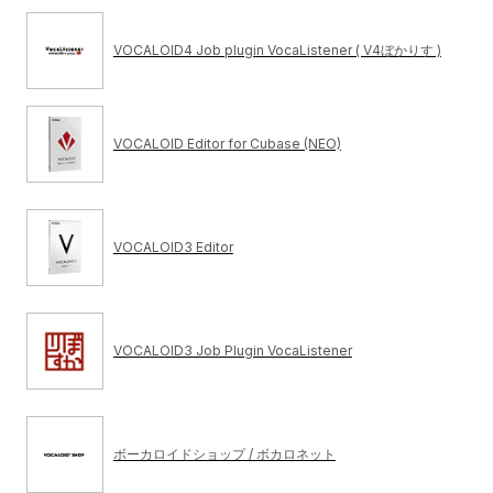
VOCALOID4 Job plugin VocaListener ( V4ぼかりす )
VOCALOID Editor for Cubase (NEO)
VOCALOID3 Editor
VOCALOID3 Job Plugin VocaListener
ボーカロイドショップ / ボカロネット