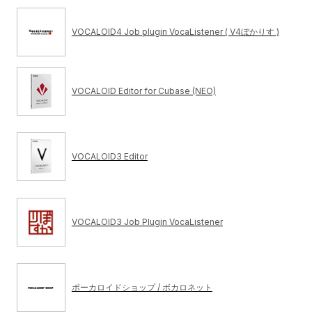
VOCALOID4 Job plugin VocaListener ( V4ぼかりす )
VOCALOID Editor for Cubase (NEO)
VOCALOID3 Editor
VOCALOID3 Job Plugin VocaListener
ボーカロイドショップ / ボカロネット