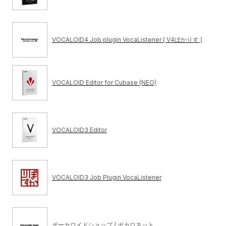
VOCALOID4 Job plugin VocaListener ( V4ぼかりす )
VOCALOID Editor for Cubase (NEO)
VOCALOID3 Editor
VOCALOID3 Job Plugin VocaListener
ボーカロイドショップ / ボカロネット