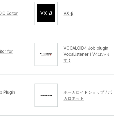
ID Editor
VX-β
VOCALOID4 Job plugin
tor for
VocaListener ( V4ぼかり
す )
 Plugin
ボーカロイドショップ / ボ
カロネット