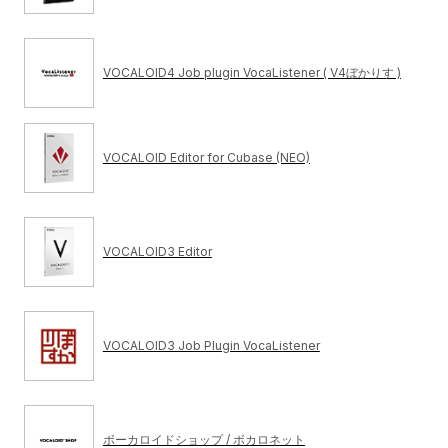
VOCALOID4 Job plugin VocaListener ( V4ぼかりす )
VOCALOID Editor for Cubase (NEO)
VOCALOID3 Editor
VOCALOID3 Job Plugin VocaListener
ボーカロイドショップ / ボカロネット