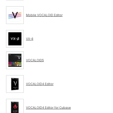
Mobile VOCALOID Editor
VX-β
VOCALOID5
VOCALOID4 Editor
VOCALOID4 Editor for Cubase