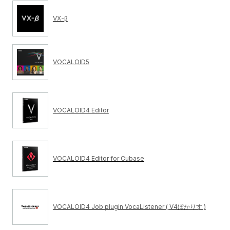
VX-β
VOCALOID5
VOCALOID4 Editor
VOCALOID4 Editor for Cubase
VOCALOID4 Job plugin VocaListener ( V4ぼかりす )