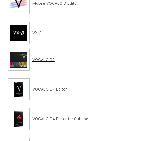
Mobile VOCALOID Editor
VX-β
VOCALOID5
VOCALOID4 Editor
VOCALOID4 Editor for Cubase