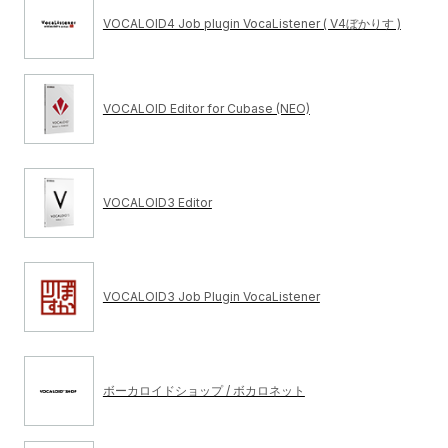
VOCALOID4 Job plugin VocaListener ( V4ぼかりす )
VOCALOID Editor for Cubase (NEO)
VOCALOID3 Editor
VOCALOID3 Job Plugin VocaListener
ボーカロイドショップ / ボカロネット